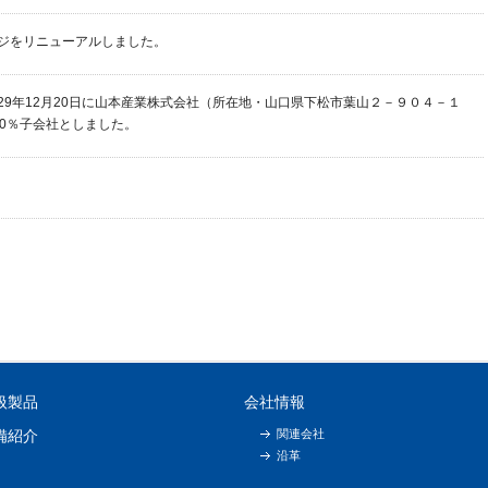
ジをリニューアルしました。
29年12月20日に山本産業株式会社（所在地・山口県下松市葉山２－９０４－１
00％子会社としました。
扱製品
会社情報
備紹介
関連会社
沿革