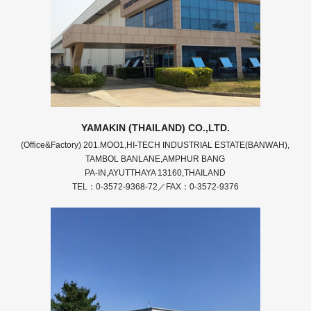
YAMAKIN (THAILAND) CO.,LTD.
(Office&Factory) 201.MOO1,HI-TECH INDUSTRIAL ESTATE(BANWAH),
TAMBOL BANLANE,AMPHUR BANG
PA-IN,AYUTTHAYA 13160,THAILAND
TEL：0-3572-9368-72／FAX：0-3572-9376